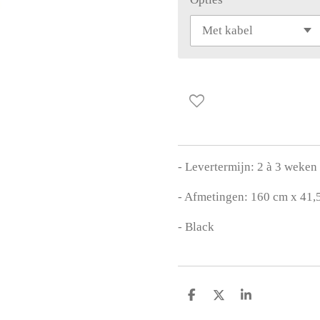
- Levertermijn: 2 à 3 weken
- Afmetingen: 160 cm x 41
- Black
D
D
S
e
e
h