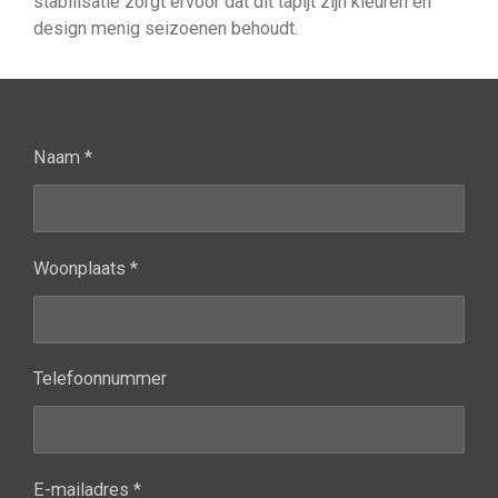
stabilisatie zorgt ervoor dat dit tapijt zijn kleuren en
design menig seizoenen behoudt.
Naam *
Woonplaats *
Telefoonnummer
E-mailadres *