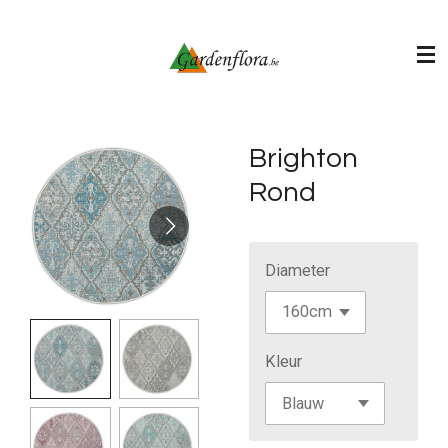
Ga
direct
naar
de
hoofdinhoud
Brighton
Rond
Diameter
Kleur