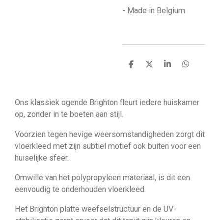
- Made in Belgium
D
D
S
D
e
e
h
e
l
e
a
l
e
l
r
e
n
e
n
Ons klassiek ogende Brighton fleurt iedere huiskamer
op, zonder in te boeten aan stijl.
Voorzien tegen hevige weersomstandigheden zorgt dit
vloerkleed met zijn subtiel motief ook buiten voor een
huiselijke sfeer.
Omwille van het polypropyleen materiaal, is dit een
eenvoudig te onderhouden vloerkleed.
Het Brighton ​​platte weefselstructuur en de UV-