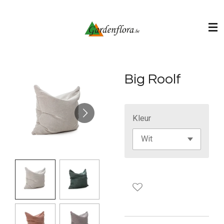
Ga
direct
naar
de
hoofdinhoud
Big Roolf
Kleur