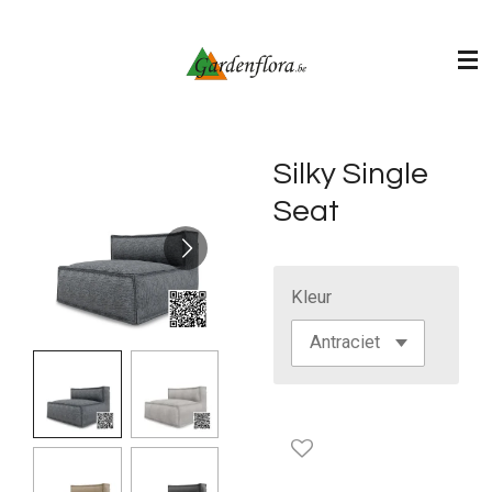
Ga
direct
naar
de
hoofdinhoud
Silky Single
Seat
Kleur