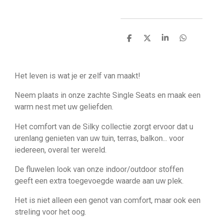
D
D
S
D
e
e
h
e
l
e
a
l
e
l
r
e
n
e
n
Het leven is wat je er zelf van maakt!
Neem plaats in onze zachte Single Seats en maak een
warm nest met uw geliefden.
Het comfort van de Silky collectie zorgt ervoor dat u
urenlang genieten van uw tuin, terras, balkon... voor
iedereen, overal ter wereld.
De fluwelen look van onze indoor/outdoor stoffen
geeft een extra toegevoegde waarde aan uw plek.
Het is niet alleen een genot van comfort, maar ook een
streling voor het oog.