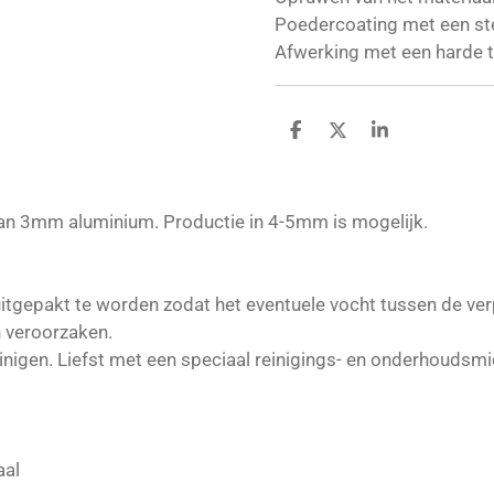
Poedercoating met een st
Afwerking met een harde 
D
D
S
e
e
h
l
e
a
e
l
r
n
e
an 3mm aluminium. Productie in 4-5mm is mogelijk.
 uitgepakt te worden zodat het eventuele vocht tussen de ve
en veroorzaken.
inigen. Liefst met een speciaal reinigings- en onderhoudsmi
aal