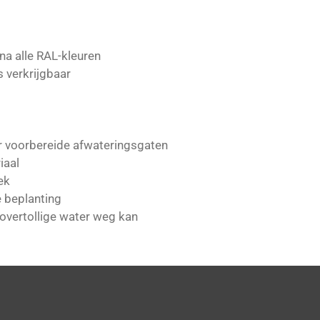
jna alle RAL-kleuren
 verkrijgbaar
or voorbereide afwateringsgaten
iaal
ek
e beplanting
 overtollige water weg kan