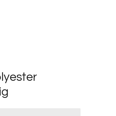
lyester
ig