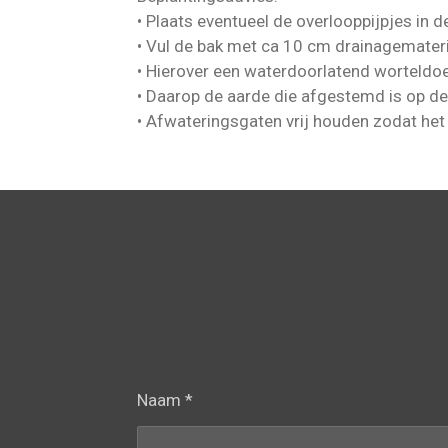
• Plaats eventueel de overlooppijpjes in 
• Vul de bak met ca 10 cm drainagemater
• Hierover een waterdoorlatend worteldo
• Daarop de aarde die afgestemd is op de
• Afwateringsgaten vrij houden zodat het
Naam *