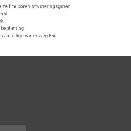
de zelf te boren afwateringsgaten
iaal
ek
 beplanting
 overtollige water weg kan