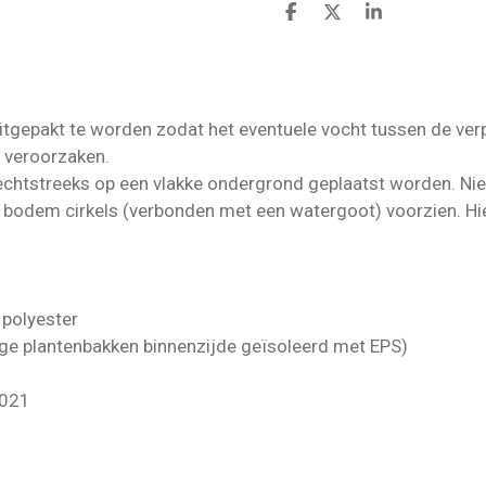
D
D
S
e
e
h
l
e
a
e
l
r
n
e
uitgepakt te worden zodat het eventuele vocht tussen de ver
n veroorzaken.
echtstreeks op een vlakke ondergrond geplaatst worden. Niet
e bodem cirkels (verbonden met een watergoot) voorzien. Hie
polyester
ige plantenbakken binnenzijde geïsoleerd met EPS)
7021