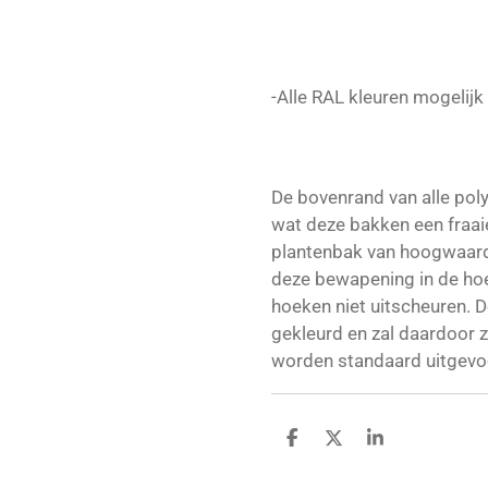
-Alle RAL kleuren mogelijk
De bovenrand van alle pol
wat deze bakken een fraaie 
plantenbak van hoogwaard
deze bewapening in de ho
hoeken niet uitscheuren. 
gekleurd en zal daardoor 
worden standaard uitgevo
D
D
S
e
e
h
l
e
a