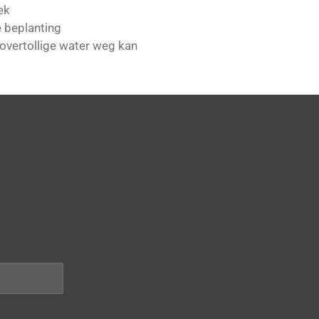
ek
e beplanting
 overtollige water weg kan