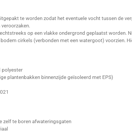
e
l
r
n
e
 uitgepakt te worden zodat het eventuele vocht tussen de ve
en veroorzaken.
rechtstreeks op een vlakke ondergrond geplaatst worden. Ni
e bodem cirkels (verbonden met een watergoot) voorzien. Hie
 polyester
kige plantenbakken binnenzijde geïsoleerd met EPS)
7021
de zelf te boren afwateringsgaten
iaal