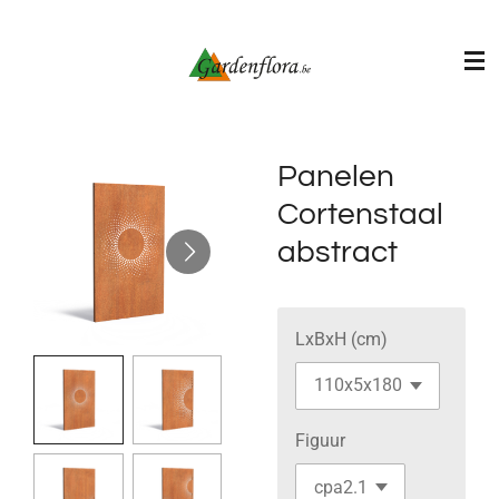
Ga
direct
naar
de
hoofdinhoud
Panelen
Cortenstaal
abstract
LxBxH (cm)
Figuur