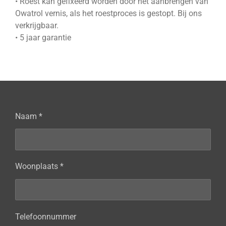
• Roest kan gefixeerd worden door het aanbrengen van
Owatrol vernis, als het roestproces is gestopt. Bij ons
verkrijgbaar.
• 5 jaar garantie
Naam *
Woonplaats *
Telefoonnummer