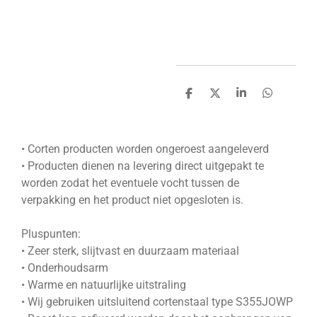
D
D
S
D
e
e
h
e
l
e
a
l
e
l
r
e
n
e
n
• Corten producten worden ongeroest aangeleverd
• Producten dienen na levering direct uitgepakt te
worden zodat het eventuele vocht tussen de
verpakking en het product niet opgesloten is.
Pluspunten:
• Zeer sterk, slijtvast en duurzaam materiaal
• Onderhoudsarm
• Warme en natuurlijke uitstraling
• Wij gebruiken uitsluitend cortenstaal type S355JOWP